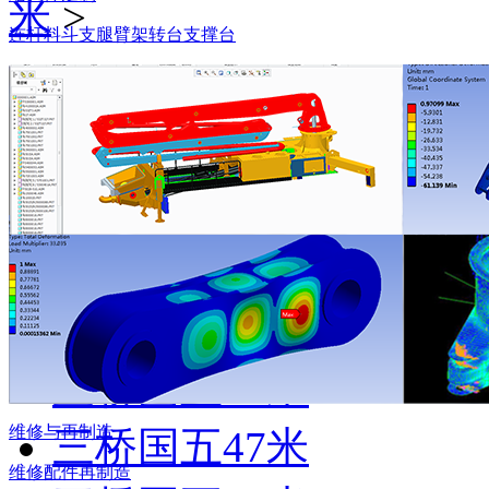
米
>
连杆
料斗
支腿
臂架
转台
支撑台
全部
五桥国五70米
四桥国五63米
四桥国五58米
三桥国五52米
三桥国五50米
维修与再制造
三桥国五47米
维修
配件
再制造