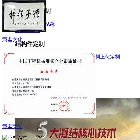
泵车系统定制
电汽系统
液压系统
结构件定制
慧盟文化
结构件定制
连杆
料斗
支腿
臂架
转台
支撑台
上装定制
上装定制
维修与再制造
维修与再制造
维修
配件
再制造
慧盟荣誉