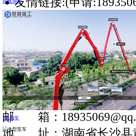
友情链接:(申请:1893506
在线询价
湖南友维传媒
|
网站首页
关于我们
泵车智能工厂
施工案例
服务与支持
最新动态
人力资源
联系我们
办公电话：4000266330
邮 箱：18935069@qq.
VR看车
地 址：湖南省长沙县黄