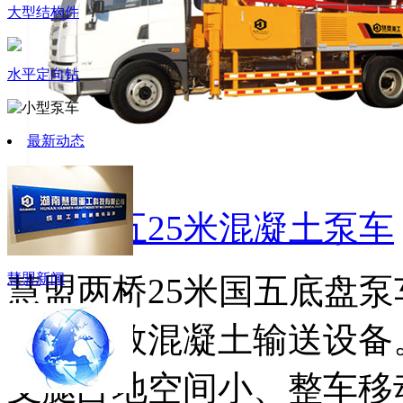
大型结构件
水平定向钻
最新动态
两桥国五25米混凝土泵车
慧盟新闻
慧盟两桥25米国五底盘
体的高效混凝土输送设备
支腿占地空间小、整车移