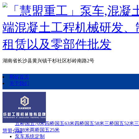
湖南省长沙县黄兴镇干杉社区杉岭南路2号
网站首页
关于我们
泵车定制
泵车定制
五桥国五70米
四桥国五63米
四桥国五58米
三桥国五52米
三
五28米
两桥国五25米
慧盟介绍
泵车系统定制