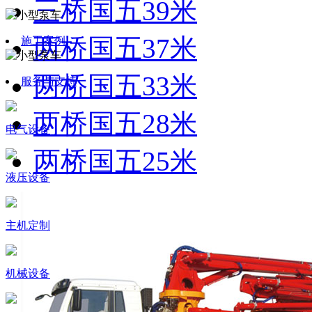
三桥国五39米
两桥国五37米
施工案例
两桥国五33米
服务与支持
两桥国五28米
电气设备
两桥国五25米
液压设备
主机定制
机械设备