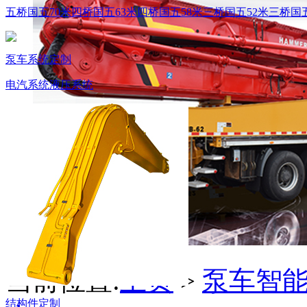
五桥国五70米
四桥国五63米
四桥国五58米
三桥国五52米
三桥国五
泵车系统定制
电汽系统
液压系统
当前位置:
主页
>
泵车智
结构件定制