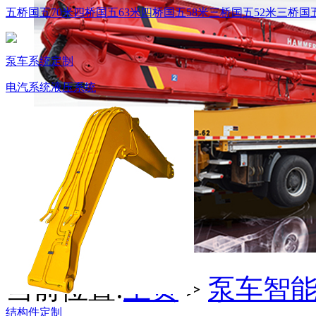
五桥国五70米
四桥国五63米
四桥国五58米
三桥国五52米
三桥国五
泵车系统定制
电汽系统
液压系统
当前位置:
主页
>
泵车智
结构件定制