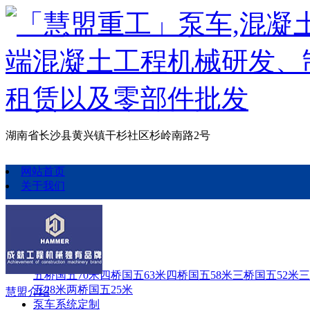
湖南省长沙县黄兴镇干杉社区杉岭南路2号
网站首页
关于我们
泵车定制
泵车定制
五桥国五70米
四桥国五63米
四桥国五58米
三桥国五52米
三
五28米
两桥国五25米
慧盟介绍
泵车系统定制