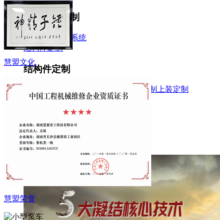
泵车系统定制
电汽系统
液压系统
结构件定制
慧盟文化
结构件定制
连杆
料斗
支腿
臂架
转台
支撑台
上装定制
上装定制
维修与再制造
维修与再制造
维修
配件
再制造
慧盟荣誉