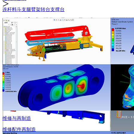
>
连杆
料斗
支腿
臂架
转台
支撑台
全部
维修
配件
再制造
维修与再制造
维修
配件
再制造